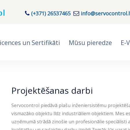
(+371) 26537465
info@servocontrol.l
icences un Sertifikāti
Mūsu pieredze
E-V
Projektēšanas darbi
Servocontrol piedāvā plašu inženiersistēmu projektē
vismazāko objektu līdz industriāliem objektiem. Mes e
uzņēmumā strādā zinošie un profesionālie speciālisti a
kvalitatīvu un savlaicīgu darbu izpildi.Zemāk Jūs vara