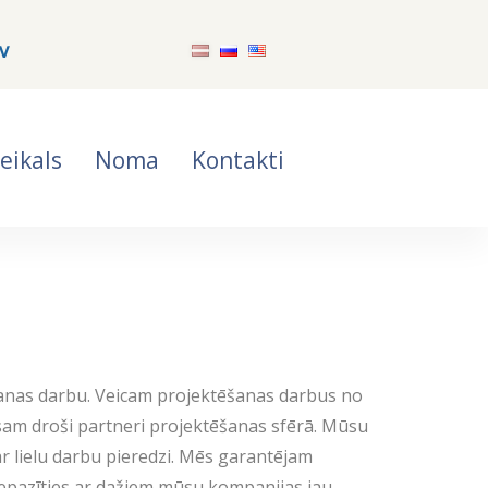
v
eikals
Noma
Kontakti
šanas darbu. Veicam projektēšanas darbus no
sam droši partneri projektēšanas sfērā. Mūsu
r lielu darbu pieredzi. Mēs garantējam
t iepazīties ar dažiem mūsu kompanijas jau