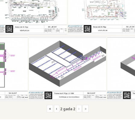
«
‹
›
»
2
gada
2