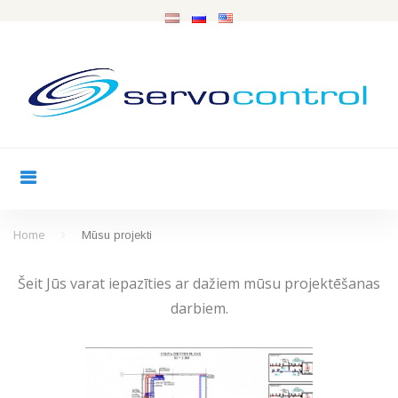
S
k
i
p
t
o
c
o
n
t
Home
Mūsu projekti
M
e
Šeit Jūs varat iepazīties ar dažiem mūsu projektēšanas
n
ū
darbiem.
t
s
u