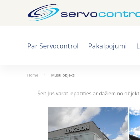
S
k
i
p
t
Par Servocontrol
Pakalpojumi
L
o
c
o
n
Home
Mūsu objekti
M
t
e
Šeit Jūs varat iepazīties ar dažiem no obj
ū
n
t
s
u