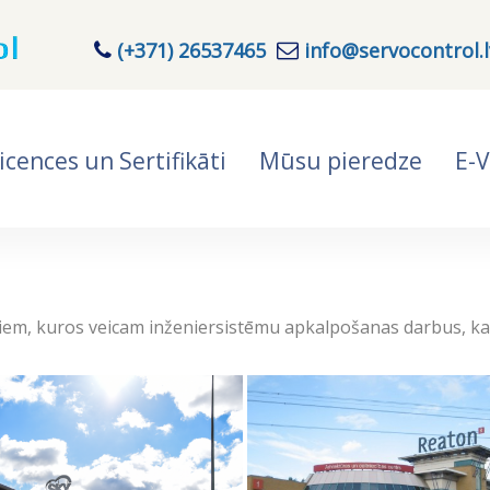
(+371) 26537465
info@servocontrol.l
icences un Sertifikāti
Mūsu pieredze
E-V
ektiem, kuros veicam inženiersistēmu apkalpošanas darbus, k