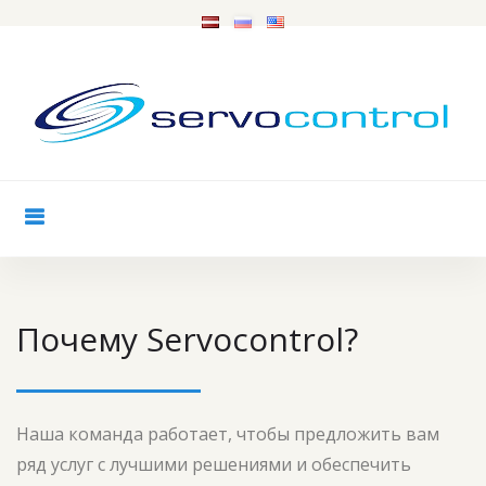
S
k
i
p
t
o
c
o
О
n
t
S
e
Почему
Servocontrol
?
e
n
r
t
v
Наша команда работает
, чтобы предложить вам
o
ряд услуг с лучшими решениями и
обеспечить