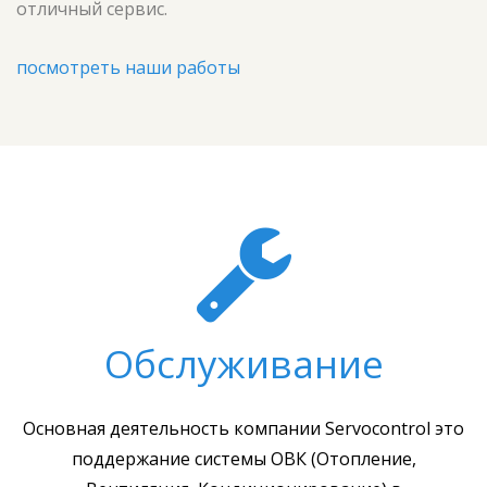
отличный сервис
.
c
o
посмотреть наши работы
n
t
r
o
l
Обслуживание
Основная деятельность компании Servocontrol это
поддержание системы ОВК (Отопление,