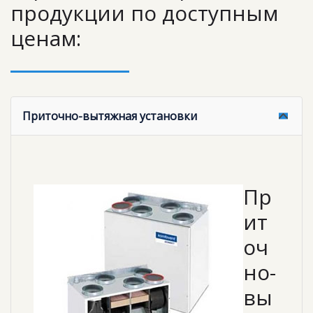
продукции по доступным
ценам:
Приточно-вытяжная установки
Пр
ит
оч
но-
вы