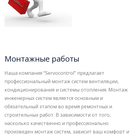
а
ж
н
ы
е
р
Монтажные работы
а
Наша компания “Servoсontrol” предлагает
б
профессиональный монтаж систем вентиляции,
о
кондиционирования и системы отопления. Монтаж
инженерных систем является основным и
т
обязательный этапoм во время ремонтных и
ы
строительных работ. В зависимости от того,
насколько качественно и профессионально
произведен монтаж систем, зависит ваш комфорт и