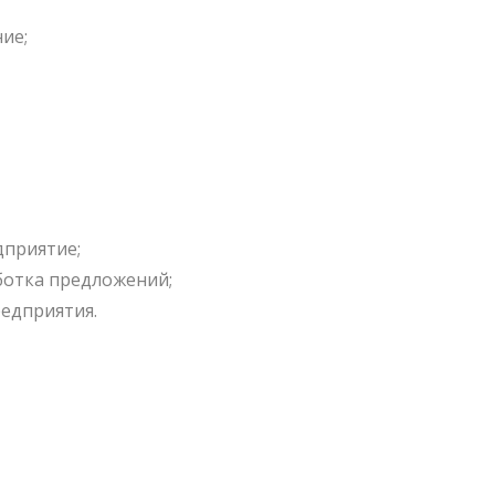
ие;
дприятие;
ботка предложений;
редприятия.